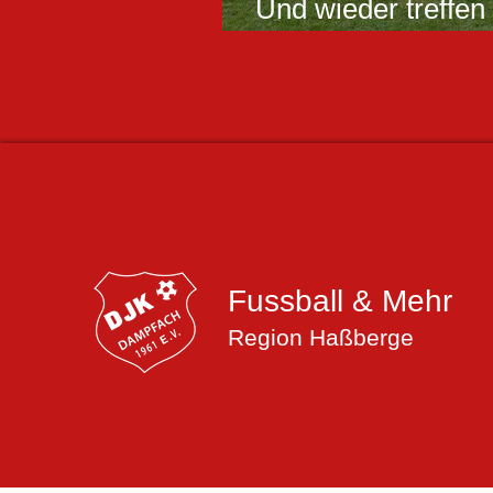
Und wieder treffen 
Tabellenspitze und
Punkt
Fussball & Mehr
Region Haßberge