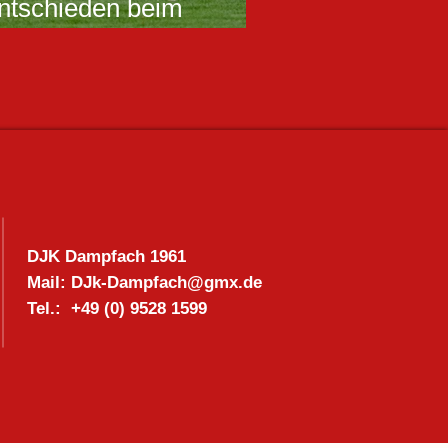
ntschieden beim
in Abtswind - das Team
tar
DJK Dampfach 1961
Mail:
DJk-Dampfach@gmx.de
T
el.: +49 (0) 9528 1599