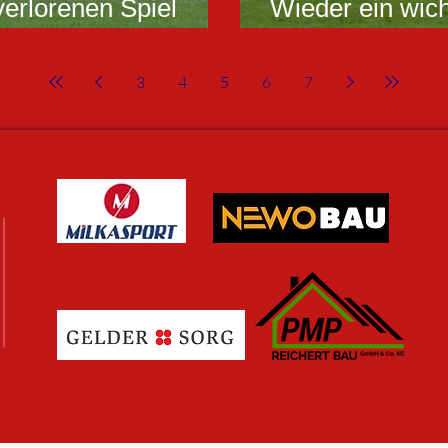
rlorenen Spiel
Wieder ein wich
 Reaktion in
abgegeben - Ni
Tabellenletzten
3
4
5
6
7