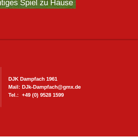
tiges Spiel zu Hause
ederlage gegen den
DJK Dampfach 1961
Mail:
DJk-Dampfach@gmx.de
T
el.: +49 (0) 9528 1599