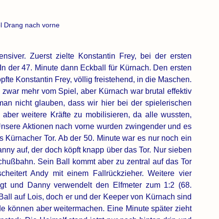
el Drang nach vorne
iver. Zuerst zielte Konstantin Frey, bei der ersten 
In der 47.
 Minute dann Eckball für 
Kürnach.
 Den ersten 
fte Konstantin Frey, völlig freistehend, in die Maschen. 
 zwar mehr vom Spiel, aber Kürnach war brutal effektiv 
n nicht glauben, dass wir hier bei der spielerischen 
aber weitere Kräfte zu mobilisieren, da alle wussten, 
Unsere Aktionen nach vorne wurden zwingender und es 
as Kürnacher Tor. Ab der 50. Minute war es nur noch ein 
 Danny auf, der doch köpft knapp über das Tor. Nur sieben 
hußbahn. Sein Ball kommt aber zu zentral auf das Tor 
heitert Andy mit einem Fallrückzieher. Weitere vier 
gt und Danny verwendelt den Elfmeter zum 1:2 (68. 
 Ball auf Lois, doch er und der Keeper von Kürnach sind 
e können aber weitermachen. Eine Minute später zieht 