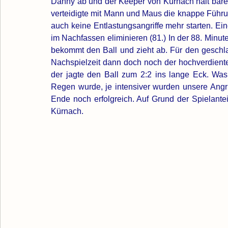
Danny ab und der Keeper von Kürnach hält bärens
verteidigte mit Mann und Maus die knappe Führu
auch keine Entlastungsangriffe mehr starten. Ei
im Nachfassen eliminieren (81.) In der 88. Minut
bekommt den Ball und zieht ab. Für den geschlag
Nachspielzeit dann doch noch der hochverdiente 
der jagte den Ball zum 2:2 ins lange Eck. Was f
Regen wurde, je intensiver wurden unsere Angr
Ende noch erfolgreich. Auf Grund der Spielanteil
Kürnach.