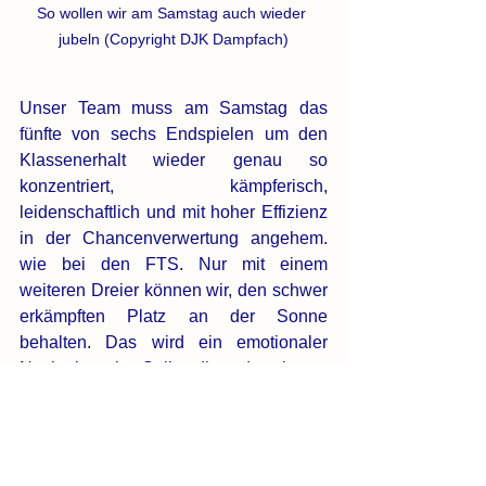
So wollen wir am Samstag auch wieder 
jubeln (Copyright DJK Dampfach)
Unser Team muss am Samstag das 
fünfte von sechs Endspielen um den 
Klassenerhalt wieder genau so 
konzentriert, kämpferisch, 
leidenschaftlich und mit hoher Effizienz 
in der Chancenverwertung angehem. 
wie bei den FTS. Nur mit einem 
weiteren Dreier können wir, den schwer 
erkämpften Platz an der Sonne 
behalten. Das wird ein emotionaler 
Nachmittag im Salistadion, da wir uns 
auch von den Spielern verabschieden, 
die uns zum Saisonende verlassen 
oder ihre Karriere beenden. Wir sehen 
ums im Salistadion und freuen uns auf 